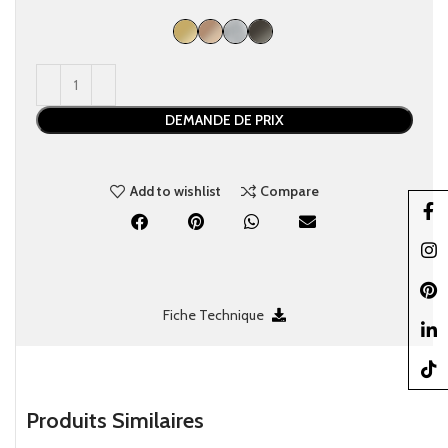
DEMANDE DE PRIX
Add to wishlist
Compare
Faceb
Insta
Pinter
Fiche Technique
linked
TikTo
Produits Similaires