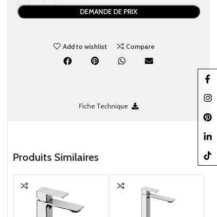
DEMANDE DE PRIX
Add to wishlist
Compare
Faceb
Insta
Fiche Technique
Pinter
linked
Produits Similaires
TikTo