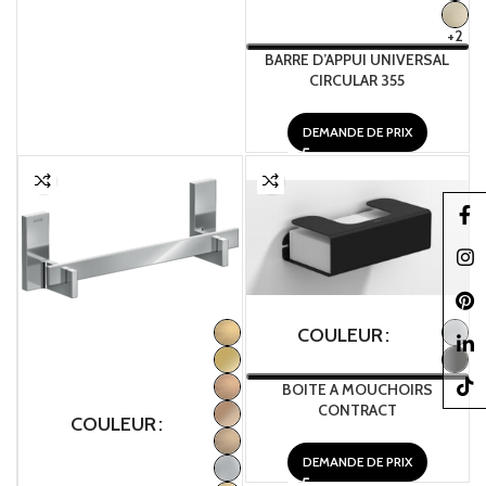
+2
BARRE D’APPUI UNIVERSAL
CIRCULAR 355
DEMANDE DE PRIX
Faceb
Insta
Pinter
COULEUR
linked
TikTo
BOITE A MOUCHOIRS
CONTRACT
COULEUR
DEMANDE DE PRIX