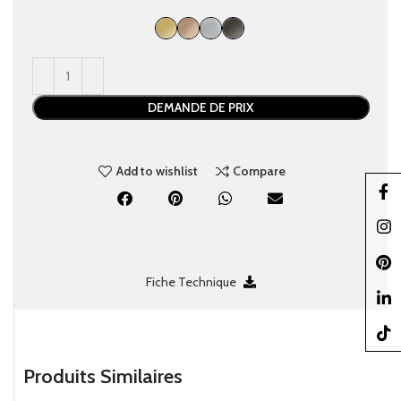
DEMANDE DE PRIX
Add to wishlist
Compare
Faceb
Insta
Pinter
Fiche Technique
linked
TikTo
Produits Similaires