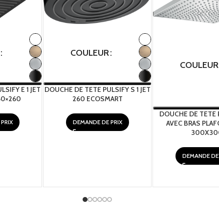
COULEUR
COULEUR
SIFY E 1 JET
DOUCHE DE TETE PULSIFY S 1 JET
60×260
260 ECOSMART
DOUCHE DE TETE 
PRIX
DEMANDE DE PRIX
AVEC BRAS PLAF
300X30
DEMANDE DE 