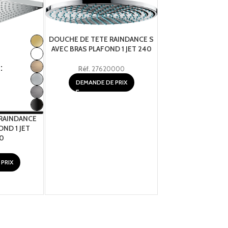
DOUCHE DE TETE RAINDANCE S
DOUCHE DE TET
AVEC BRAS PLAFOND 1 JET 240
HEAVEN ENCASTRAB
3 JET 720×720 AV
Réf.
27620000
Réf.
10627
DEMANDE DE PRIX
DEMANDE DE 
RAINDANCE
OND 1 JET
0
PRIX