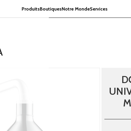
Produits
Boutiques
Notre Monde
Services
A
D
UNI
M