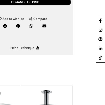
DEMANDE DE PRIX
Add to wishlist
Compare
Faceb
Insta
Pinter
Fiche Technique
linked
TikTo