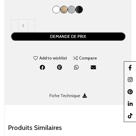
DEMANDE DE PRIX
Add to wishlist
Compare
Faceb
Insta
Pinter
Fiche Technique
linked
TikTo
Produits Similaires