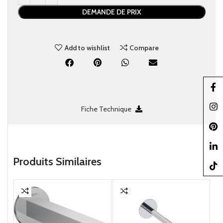
DEMANDE DE PRIX
Add to wishlist
Compare
Faceb
Insta
Fiche Technique
Pinter
linked
Produits Similaires
TikTo