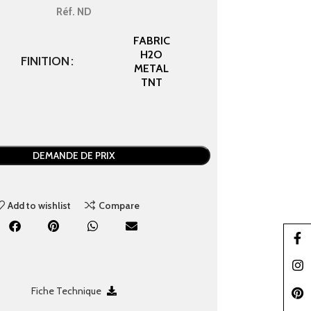
Réf.
ND
FABRIC
H2O
FINITION
METAL
TNT
DEMANDE DE PRIX
Add to wishlist
Compare
Faceb
Insta
Fiche Technique
Pinter