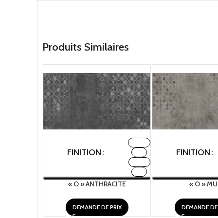
Produits Similaires
FABRIC
FINITION
FINITION
H2O
METAL
TNT
« O » ANTHRACITE
« O » M
DEMANDE DE PRIX
DEMANDE DE 