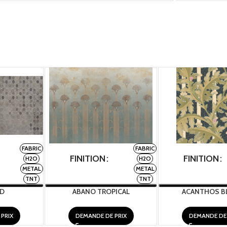
FABRIC
FABRIC
FINITION
FINITION
H2O
H2O
METAL
METAL
TNT
TNT
UD
ABANO TROPICAL
ACANTHOS BL
PRIX
DEMANDE DE PRIX
DEMANDE DE 