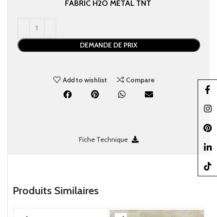
FABRIC
H2O
METAL
TNT
DEMANDE DE PRIX
Add to wishlist
Compare
Faceb
Insta
Pinter
Fiche Technique
linked
TikTo
Produits Similaires