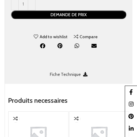
DEMANDE DE PRIX
Add to wishlist
Compare
Fiche Technique
Faceb
Produits necessaire​s
Insta
Pinter
linked