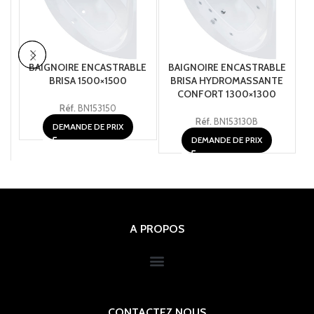
BAIGNOIRE ENCASTRABLE
BAIGNOIRE ENCASTRABLE
B
BRISA 1500×1500
BRISA HYDROMASSANTE
CONFORT 1300×1300
Réf.
BN153150
Réf.
BN153130B
DEMANDE DE PRIX
DEMANDE DE PRIX
A PROPOS
CONTACTEZ NOUS