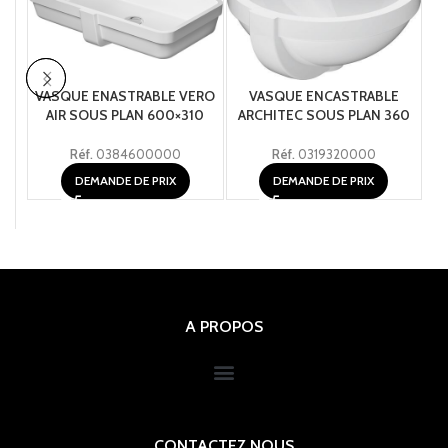
VASQUE ENASTRABLE VERO
VASQUE ENCASTRABLE
AIR SOUS PLAN 600×310
ARCHITEC SOUS PLAN 360
A
Réf.
0384600000
Réf.
0319320000
DEMANDE DE PRIX
DEMANDE DE PRIX
A PROPOS
CONTACTEZ NOUS