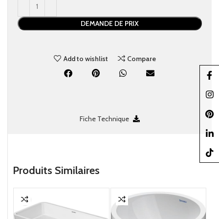
DEMANDE DE PRIX
Add to wishlist
Compare
Faceb
Insta
Pinter
Fiche Technique
linked
TikTo
Produits Similaires