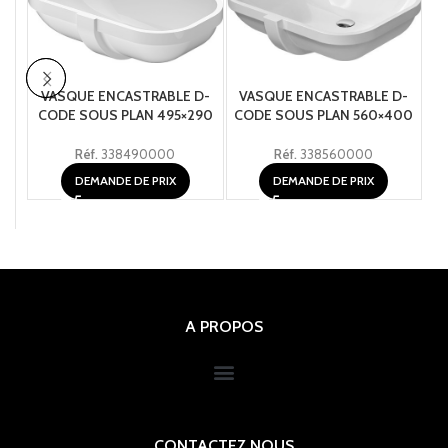
VASQUE ENCASTRABLE D-
VASQUE ENCASTRABLE D-
V
CODE SOUS PLAN 495×290
CODE SOUS PLAN 560×400
Réf.
338490000
Réf.
338560000
DEMANDE DE PRIX
DEMANDE DE PRIX
A PROPOS
CONTACTEZ NOUS