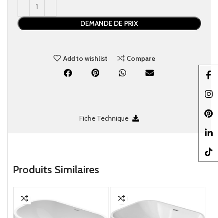
DEMANDE DE PRIX
Add to wishlist
Compare
Faceb
Insta
Pinter
Fiche Technique
linked
TikTo
Produits Similaires