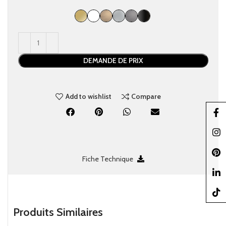
DEMANDE DE PRIX
Add to wishlist
Compare
Faceb
Insta
Pinter
Fiche Technique
linked
TikTo
Produits Similaires