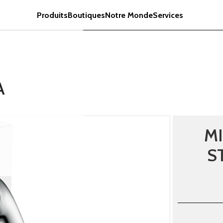
Produits
Boutiques
Notre Monde
Services
A
M
S