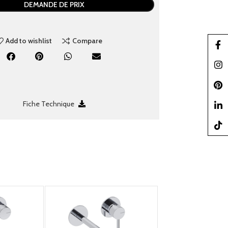
DEMANDE DE PRIX
Add to wishlist
Compare
Faceb
Insta
Pinter
Fiche Technique
linked
TikTo