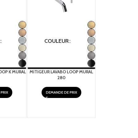
COULEUR
COULEUR
OOP K MURAL
MITIGEUR LAVABO LOOP MURAL
MITIGEUR LAVABO
280
MURAL 2
PRIX
DEMANDE DE PRIX
DEMANDE DE 