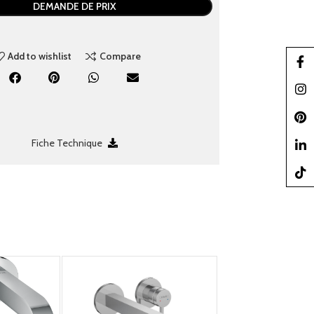
DEMANDE DE PRIX
Add to wishlist
Compare
Faceb
Insta
Pinter
Fiche Technique
linked
TikTo