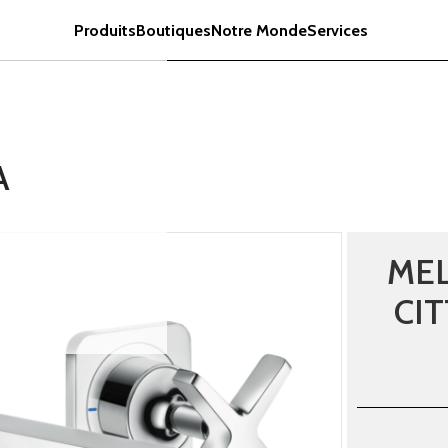
Produits
Boutiques
Notre Monde
Services
A
ME
CIT