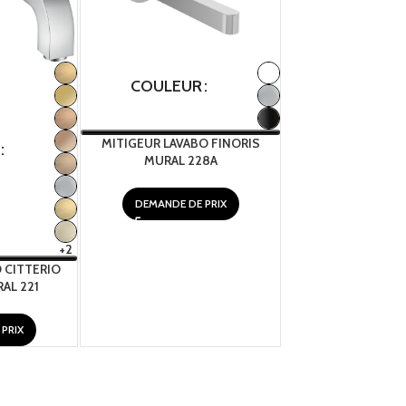
COULEUR
COULEUR
MITIGEUR LAVABO FINORIS
MURAL 228A
DEMANDE DE PRIX
MITIGEUR LAVABO 
280
+2
 CITTERIO
DEMANDE DE 
AL 221
PRIX