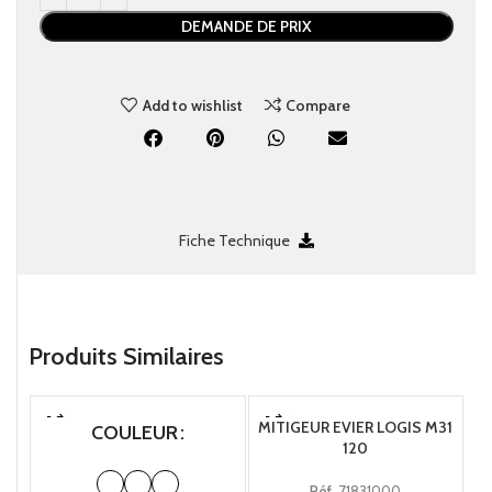
DEMANDE DE PRIX
Add to wishlist
Compare
Fiche Technique
Produits Similaires
MITIGEUR EVIER LOGIS M31
MI
COULEUR
120
AV
Réf.
71831000