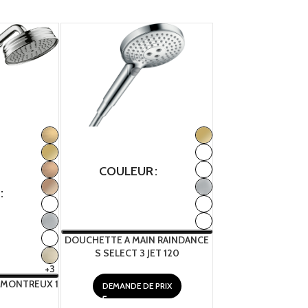
COULEUR
COULEUR
DOUCHETTE A MAIN RAINDANCE
DOUCHETTE A MAIN
S SELECT 3 JET 120
SELECT 1 JE
+3
 MONTREUX 1
DEMANDE DE PRIX
DEMANDE DE 