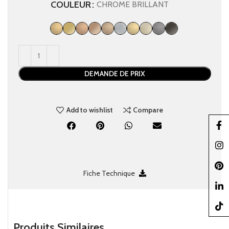
COULEUR
CHROME BRILLANT
DEMANDE DE PRIX
Add to wishlist
Compare
Faceb
Insta
Pinter
Fiche Technique
linked
TikTo
Produits Similaires