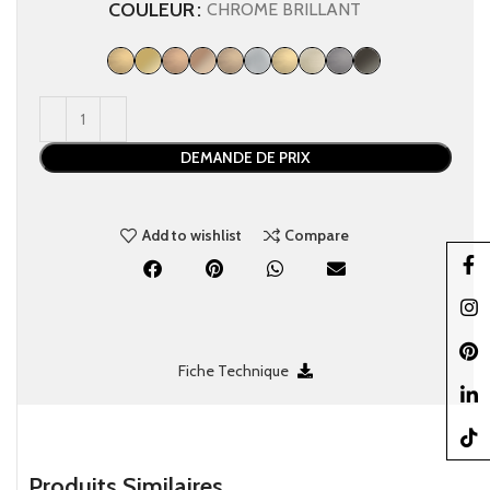
COULEUR
CHROME BRILLANT
DEMANDE DE PRIX
Add to wishlist
Compare
Faceb
Insta
Pinter
Fiche Technique
linked
TikTo
Produits Similaires