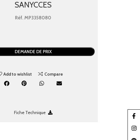
SANYCCES
Réf.
MP3358080
DEMANDE DE PRIX
Add to wishlist
Compare
Fiche Technique
Faceb
Insta