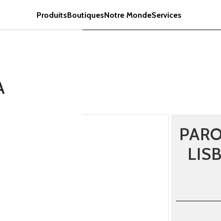
Produits
Boutiques
Notre Monde
Services
A
PARO
LIS