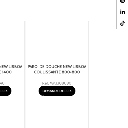
Pinter
linked
TikTo
NEW LISBOA
PAROI DE DOUCHE NEW LISBOA
PAROI DE DOUCHE 
 1400
COULISSANTE 800×800
FIXE 12
40F
Réf.
MP3308080
Réf.
MP331
PRIX
DEMANDE DE PRIX
DEMANDE DE 