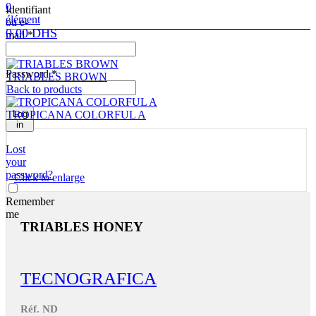
0
Identifiant
élément
ou e-
0,00
DHS
mail
*
Password
*
TRIABLES BROWN
Back to products
TROPICANA COLORFUL A
Log
in
Lost
your
password?
Click to enlarge
Remember
me
TRIABLES HONEY
TECNOGRAFICA
Réf.
ND