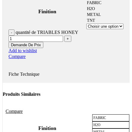
FABRIC
H2O
Finition
METAL
TNT
quantité de TRIABLES HONEY
Demande De Prix
Add to wishlist
Compare
Fiche Technique
Produits Similaires
Compare
FABRIC
H2O
Finition
METAL