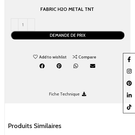
FABRIC
H2O
METAL
TNT
DEMANDE DE PRIX
Add to wishlist
Compare
Faceb
Insta
Pinter
Fiche Technique
linked
TikTo
Produits Similaires