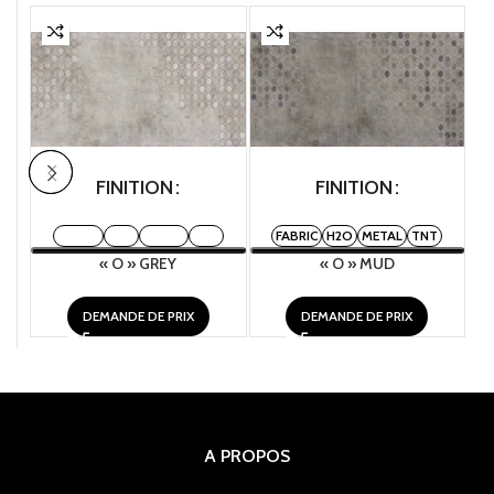
FINITION
FINITION
FABRIC
H2O
METAL
TNT
FABRIC
H2O
METAL
TNT
« O » GREY
« O » MUD
DEMANDE DE PRIX
DEMANDE DE PRIX
A PROPOS