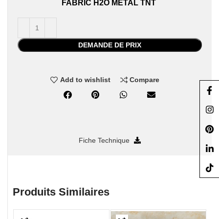
FABRIC
H2O
METAL
TNT
DEMANDE DE PRIX
Add to wishlist
Compare
Face
Insta
Pinte
Fiche Technique
linke
TikTo
Produits Similaires