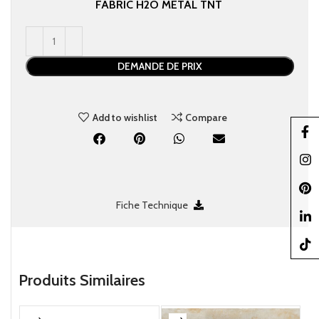
FABRIC
H2O
METAL
TNT
DEMANDE DE PRIX
Add to wishlist
Compare
Faceb
Insta
Pinter
Fiche Technique
linked
TikTo
Produits Similaires