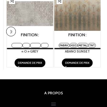
FINITION
FINITION
FABRIC
H2O
METAL
TNT
FABRIC
H2O
METAL
TNT
« O » GREY
ABANO SUNSET
DEMANDE DE PRIX
DEMANDE DE PRIX
A PROPOS