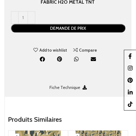
FABRIC
H2O
METAL
TNT
DEMANDE DE PRIX
Add to wishlist
Compare
Faceb
Insta
Pinter
Fiche Technique
linked
TikTo
Produits Similaires