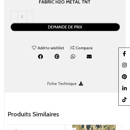
FABRIC
H2O
METAL
TNT
DEMANDE DE PRIX
Add to wishlist
Compare
Faceb
Insta
Pinter
Fiche Technique
linked
TikTo
Produits Similaires