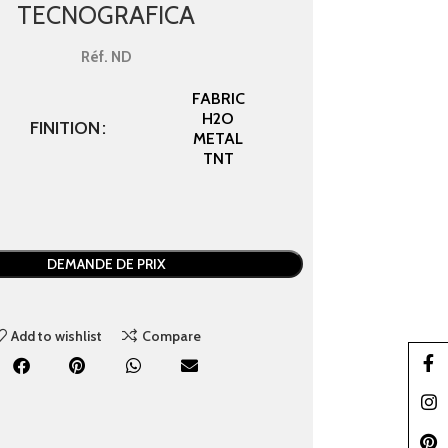
TECNOGRAFICA
Réf.
ND
FABRIC
H2O
FINITION
METAL
TNT
DEMANDE DE PRIX
Add to wishlist
Compare
Faceb
Insta
Pinter