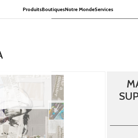
Produits
Boutiques
Notre Monde
Services
A
M
SUP