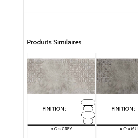
Produits Similaires
FABRIC
FINITION
FINITION
H2O
METAL
TNT
« O » GREY
« O » M