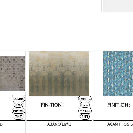
FABRIC
FABRIC
FINITION
FINITION
H2O
H2O
METAL
METAL
TNT
TNT
UD
ABANO LIME
ACANTHOS B