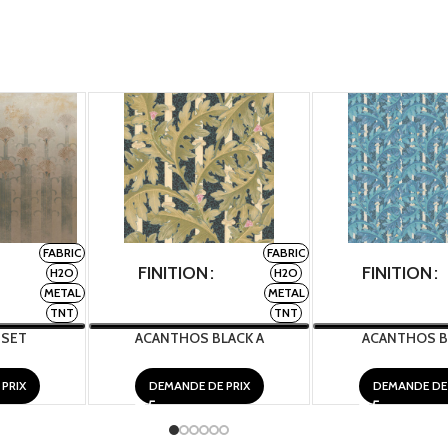
FABRIC
FABRIC
FINITION
FINITION
H2O
H2O
METAL
METAL
TNT
TNT
NSET
ACANTHOS BLACK A
ACANTHOS B
PRIX
DEMANDE DE PRIX
DEMANDE DE 