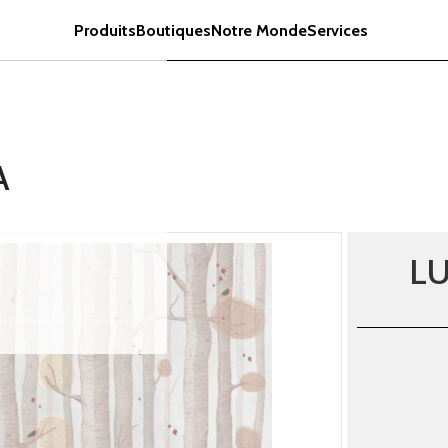
Produits
Boutiques
Notre Monde
Services
A
L