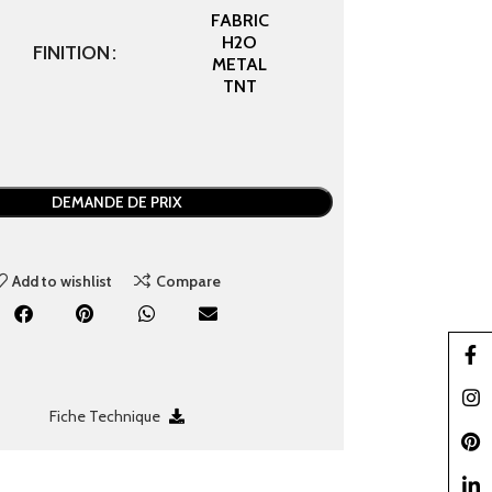
FABRIC
H2O
FINITION
METAL
TNT
DEMANDE DE PRIX
Add to wishlist
Compare
Faceb
Insta
Fiche Technique
Pinter
linked