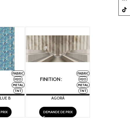
TikTo
FABRIC
FABRIC
FINITION
FINITION
H2O
H2O
METAL
METAL
TNT
TNT
LUE B
AGORÀ
ALAN MI
PRIX
DEMANDE DE PRIX
DEMANDE DE 