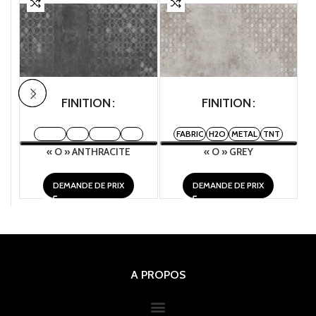
FINITION
FINITION
FABRIC
H2O
METAL
TNT
FABRIC
H2O
METAL
TNT
« O » ANTHRACITE
« O » GREY
DEMANDE DE PRIX
DEMANDE DE PRIX
A PROPOS