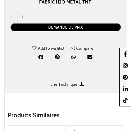
FABRIC
H2O
METAL
TNT
DEMANDE DE PRIX
Add to wishlist
Compare
Faceb
Insta
Pinter
Fiche Technique
linked
TikTo
Produits Similaires