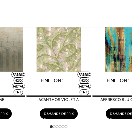
FABRIC
FABRIC
FINITION
FINITION
H2O
H2O
METAL
METAL
TNT
TNT
ME
ACANTHOS VIOLET A
AFFRESCO BLU 
PRIX
DEMANDE DE PRIX
DEMANDE DE 