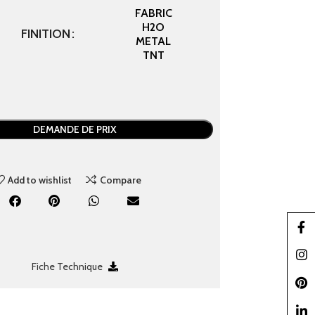
FABRIC
H2O
FINITION
METAL
TNT
DEMANDE DE PRIX
Add to wishlist
Compare
Faceb
Insta
Fiche Technique
Pinter
linked