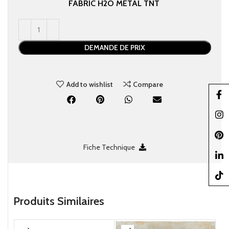
FABRIC
H2O
METAL
TNT
DEMANDE DE PRIX
Add to wishlist
Compare
Faceb
Insta
Pinter
Fiche Technique
linked
TikTo
Produits Similaires