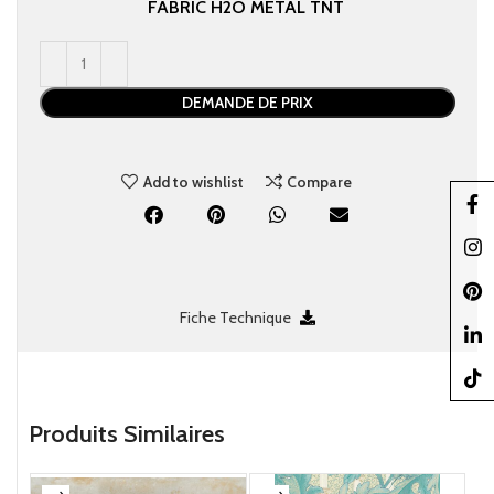
FABRIC
H2O
METAL
TNT
DEMANDE DE PRIX
Add to wishlist
Compare
Faceb
Insta
Pinter
Fiche Technique
linked
TikTo
Produits Similaires