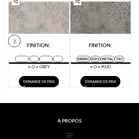
FINITION
FINITION
FABRIC
H2O
METAL
TNT
FABRIC
H2O
METAL
TNT
« O » GREY
« O » MUD
DEMANDE DE PRIX
DEMANDE DE PRIX
A PROPOS