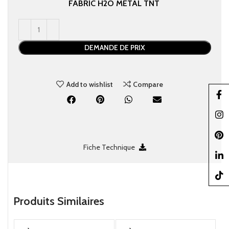
FABRIC
H2O
METAL
TNT
DEMANDE DE PRIX
Add to wishlist
Compare
Faceb
Insta
Pinter
Fiche Technique
linked
TikTo
Produits Similaires