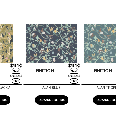
FABRIC
FABRIC
FINITION
FINITION
H2O
H2O
METAL
METAL
TNT
TNT
ACK A
ALAN BLUE
ALAN TROP
PRIX
DEMANDE DE PRIX
DEMANDE DE 