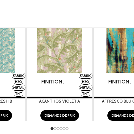
FABRIC
FABRIC
FINITION
FINITION
H2O
H2O
METAL
METAL
TNT
TNT
ESH B
ACANTHOS VIOLET A
AFFRESCO BLU 
PRIX
DEMANDE DE PRIX
DEMANDE DE 