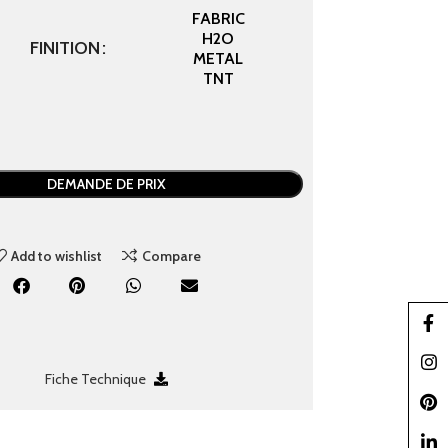
FABRIC
H2O
FINITION
METAL
TNT
DEMANDE DE PRIX
Add to wishlist
Compare
Faceb
Insta
Fiche Technique
Pinter
linked