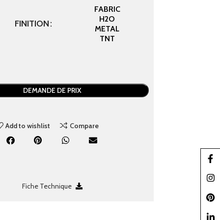
FABRIC
H2O
FINITION
METAL
TNT
DEMANDE DE PRIX
Add to wishlist
Compare
Faceb
Insta
Fiche Technique
Pinter
linked