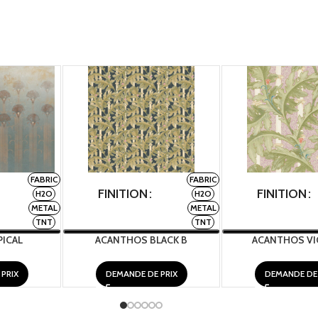
FABRIC
FABRIC
FINITION
FINITION
H2O
H2O
METAL
METAL
TNT
TNT
ICAL
ACANTHOS BLACK B
ACANTHOS VI
PRIX
DEMANDE DE PRIX
DEMANDE DE 