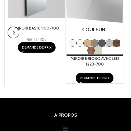
MIROIR BASIC 900×700
MI
COULEUR
Réf.
154302
DEMANDE DE PRIX
MIROIR BRIOSO AVEC LED
1223×700
DEMANDE DE PRIX
A PROPOS