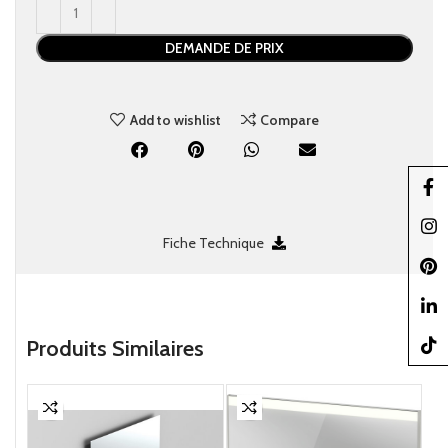
DEMANDE DE PRIX
Add to wishlist
Compare
Faceb
Insta
Fiche Technique
Pinter
linked
Produits Similaires
TikTo