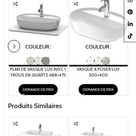
Pinter
linked
TikTo
COULEUR
COULEUR
PLAN DE VASQUE LUV AVEC 1
VASQUE A POSER LUV
TROUS EN QUARTZ 688×475
500×400
DEMANDE DE PRIX
DEMANDE DE PRIX
Produits Similaires