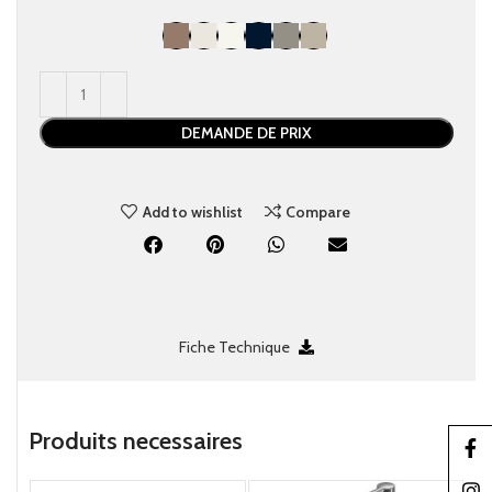
DEMANDE DE PRIX
Add to wishlist
Compare
Fiche Technique
Produits necessaire​s
Faceb
Insta