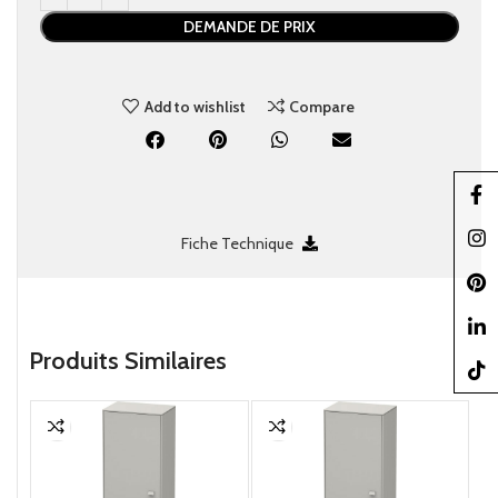
DEMANDE DE PRIX
Add to wishlist
Compare
Faceb
Insta
Fiche Technique
Pinter
linked
Produits Similaires
TikTo