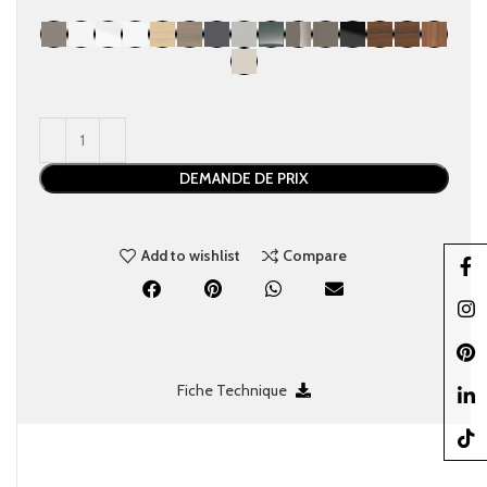
DEMANDE DE PRIX
Add to wishlist
Compare
Faceb
Insta
Pinter
Fiche Technique
linked
TikTo