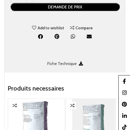
DEMANDE DE PRIX
Add to wishlist
Compare
Fiche Technique
Faceb
Produits necessaire​s
Insta
Pinter
linked
TikTo