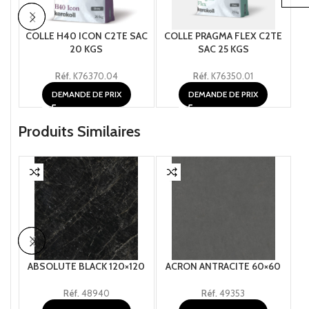
COLLE H40 ICON C2TE SAC
COLLE PRAGMA FLEX C2TE
CO
20 KGS
SAC 25 KGS
Réf.
K76370.04
Réf.
K76350.01
DEMANDE DE PRIX
DEMANDE DE PRIX
Produits Similaires
ABSOLUTE BLACK 120×120
ACRON ANTRACITE 60×60
Réf.
48940
Réf.
49353