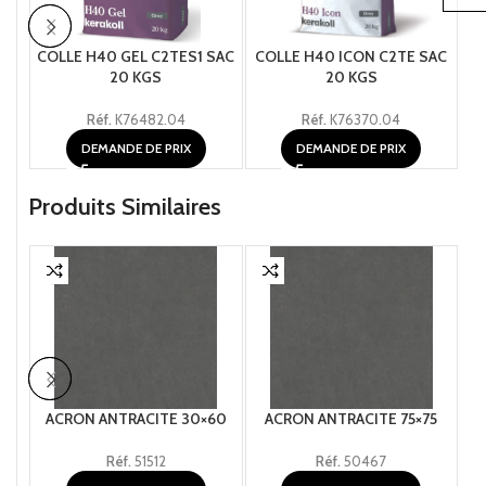
COLLE H40 GEL C2TES1 SAC
COLLE H40 ICON C2TE SAC
C
20 KGS
20 KGS
Réf.
K76482.04
Réf.
K76370.04
DEMANDE DE PRIX
DEMANDE DE PRIX
Produits Similaires
ACRON ANTRACITE 30×60
ACRON ANTRACITE 75×75
A
Réf.
51512
Réf.
50467