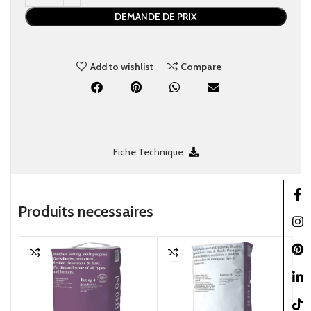
DEMANDE DE PRIX
Add to wishlist
Compare
Fiche Technique
Faceb
Produits necessaire​s
Insta
Pinter
linked
TikTo