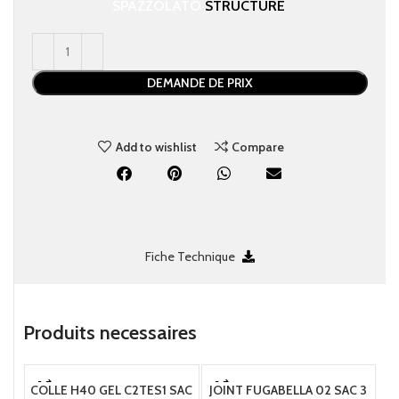
SPAZZOLATO
STRUCTURE
DEMANDE DE PRIX
Add to wishlist
Compare
Fiche Technique
Produits necessaire​s
COLLE H40 GEL C2TES1 SAC
JOINT FUGABELLA 02 SAC 3
J