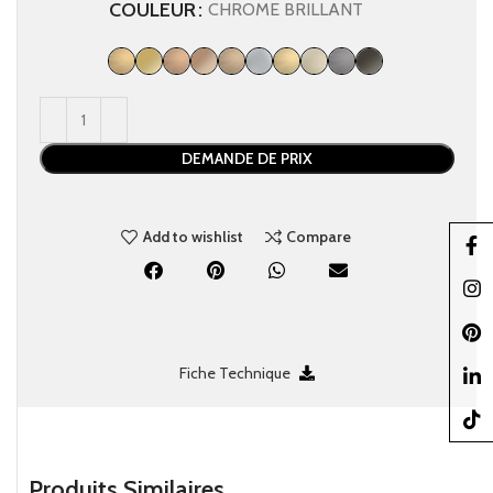
COULEUR
CHROME BRILLANT
DEMANDE DE PRIX
Add to wishlist
Compare
Faceb
Insta
Pinter
Fiche Technique
linked
TikTo
Produits Similaires