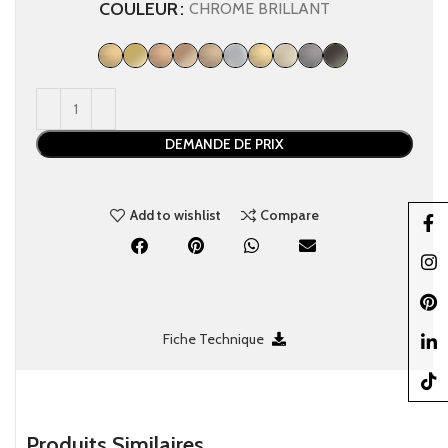
COULEUR
CHROME BRILLANT
DEMANDE DE PRIX
Add to wishlist
Compare
Faceb
Insta
Pinter
Fiche Technique
linked
TikTo
Produits Similaires