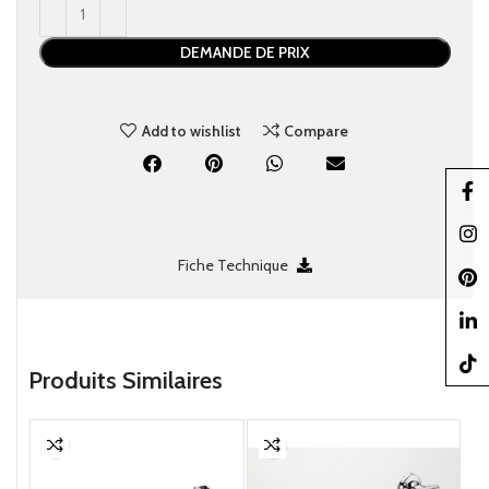
DEMANDE DE PRIX
Add to wishlist
Compare
Faceb
Insta
Fiche Technique
Pinter
linked
TikTo
Produits Similaires